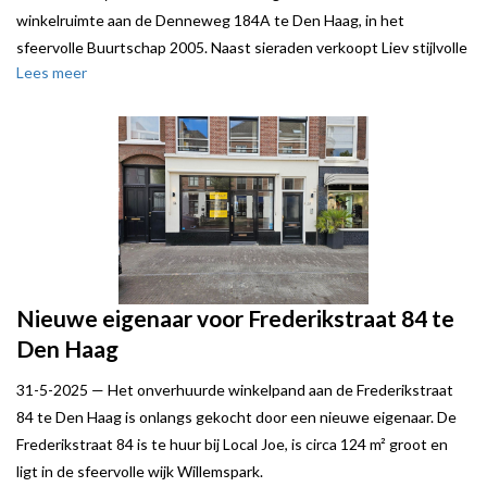
winkelruimte aan de Denneweg 184A te Den Haag, in het
sfeervolle Buurtschap 2005. Naast sieraden verkoopt Liev stijlvolle
Lees meer
damesmode, schattige kinderkleding, unieke kraamcadeaus én de
leukste woonaccessoires.
Local Joe stond verhuurder bij.
Nieuwe eigenaar voor Frederikstraat 84 te
Den Haag
31-5-2025 —
Het onverhuurde winkelpand aan de Frederikstraat
84 te Den Haag is onlangs gekocht door een nieuwe eigenaar. De
Frederikstraat 84 is te huur bij Local Joe, is circa 124 m² groot en
ligt in de sfeervolle wijk Willemspark.