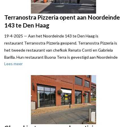
Terranostra Pizzeria opent aan Noordeinde
143 te Den Haag
19-4-2025 —
Aan het Noordeinde 143 te Den Haag is
restaurant Terranostra Pizzeria geopend. Terranostra Pizzeria is
het tweede restaurant van chefkok Renato Conti en Gabriela
Barilla. Hun restaurant Buona Terra is gevestigd aan Noordeinde
Lees meer
111 en is een fusie van chef-kok Renato Conti en kunstenaar
Gabriela Barilla. Zij combineren Italiaanse haute cuisine met de
elegantie en schoonheid van kunst.
Verhuurder werd bijgestaan door Steven de Neeff van Local Joe.