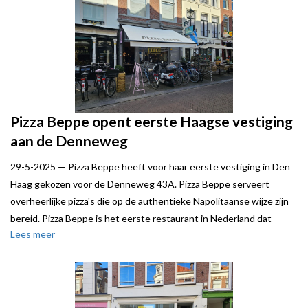
Pizza Beppe opent eerste Haagse vestiging
aan de Denneweg
29-5-2025 —
Pizza Beppe heeft voor haar eerste vestiging in Den
Haag gekozen voor de Denneweg 43A. Pizza Beppe serveert
overheerlijke pizza's die op de authentieke Napolitaanse wijze zijn
bereid. Pizza Beppe is het eerste restaurant in Nederland dat
Lees meer
wordt erkend door de Associazione Verace Pizza Napoletana.
Steven de Neeff van Local Joe stond verhuurder bij. Pizza Beppe
werd bijgestaan door Martijn de Lange van De Lange
Bedrijfsmakelaars.