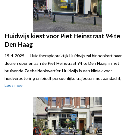
Huidwijs kiest voor Piet Heinstraat 94 te
Den Haag
19-4-2025 —
Huidtherapiepraktijk Huidwijs zal binnenkort haar
deuren openen aan de Piet Heinstraat 94 te Den Haag, in het
bruisende Zeeheldenkwartier. Huidwijs is een kliniek voor
huidverbetering en biedt persoonlijke trajecten met aandacht,
Lees meer
vertrouwen en resultaat.
Local Joe stond verhuurder bij.