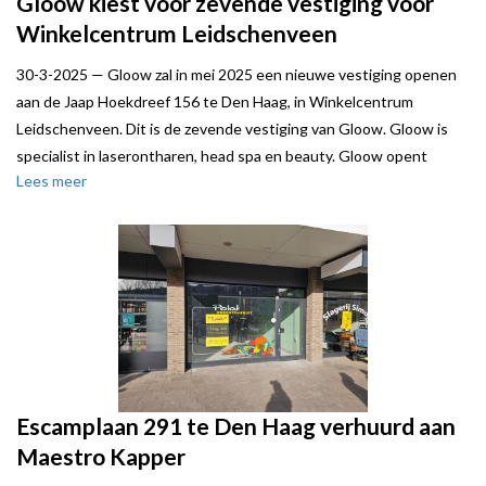
Gloow kiest voor zevende vestiging voor
Winkelcentrum Leidschenveen
30-3-2025 —
Gloow zal in mei 2025 een nieuwe vestiging openen
aan de Jaap Hoekdreef 156 te Den Haag, in Winkelcentrum
Leidschenveen. Dit is de zevende vestiging van Gloow. Gloow is
specialist in laserontharen, head spa en beauty. Gloow opent
Lees meer
binnenkort in Amsterdam haar achtste vestiging.
Steven de Neeff van Local Joe stond verhuurder bij.
Escamplaan 291 te Den Haag verhuurd aan
Maestro Kapper