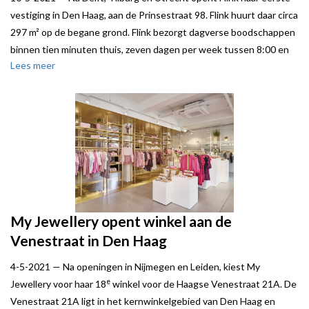
vestiging in Den Haag, aan de Prinsestraat 98. Flink huurt daar circa
297 m² op de begane grond. Flink bezorgt dagverse boodschappen
binnen tien minuten thuis, zeven dagen per week tussen 8:00 en
Lees meer
23:00 uur.
Local Joe stond verhuurder, een particuliere belegger, bij.
My Jewellery opent winkel aan de
Venestraat in Den Haag
4-5-2021 —
Na openingen in Nijmegen en Leiden, kiest My
e
Jewellery voor haar 18
winkel voor de Haagse Venestraat 21A. De
Venestraat 21A ligt in het kernwinkelgebied van Den Haag en