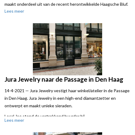
maakt onderdeel uit van de recent herontwikkelde Haagsche Bluf.
Lees meer
My Jewellery verkoopt eigentijdse sieraden, accessoires en
kleding.
Local Joe behartigde de belangen van verhuurder Deka Immobilien.
Univast Retail is de vaste adviseur van My Jewellery en is als
zodanig nog op zoek naar nieuwe winkellocaties in de grotere
steden.
Bijgaande foto betreft het interieur van de recent geopende
winkel in Nijmegen.
Jura Jewelry naar de Passage in Den Haag
14-4-2021 —
Jura Jewelry vestigt haar winkel/atelier in de Passage
in Den Haag. Jura Jewelry in een high-end diamantzetter en
ontwerpt en maakt unieke sieraden.
Local Joe stond de vertrekkend huurder bij.
Lees meer