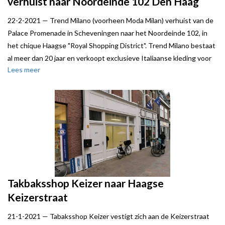
verhuist naar Noordeinde 102 Den Haag
22-2-2021 —
Trend Milano (voorheen Moda Milan) verhuist van de
Palace Promenade in Scheveningen naar het Noordeinde 102, in
het chique Haagse "Royal Shopping District". Trend Milano bestaat
al meer dan 20 jaar en verkoopt exclusieve Italiaanse kleding voor
Lees meer
mannen.
Verhuurder Urban Interest werd bijgestaan door Local Joe.
Takbaksshop Keizer naar Haagse
Keizerstraat
21-1-2021 —
Tabaksshop Keizer vestigt zich aan de Keizerstraat