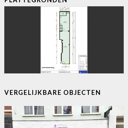
vorige
volg
VERGELIJKBARE OBJECTEN