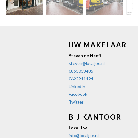
vorige
vol
UW MAKELAAR
Steven de Neeff
steven@localjoe.nl
0853033485
0622911424
LinkedIn
Facebook
Twitter
BIJ KANTOOR
Local Joe
info@localjoe.nl