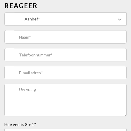
REAGEER
Aanhef*
Hoe veel is
8 + 1
?