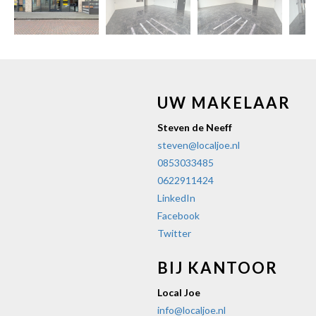
vorige
vol
UW MAKELAAR
Steven de Neeff
steven@localjoe.nl
0853033485
0622911424
LinkedIn
Facebook
Twitter
BIJ KANTOOR
Local Joe
info@localjoe.nl