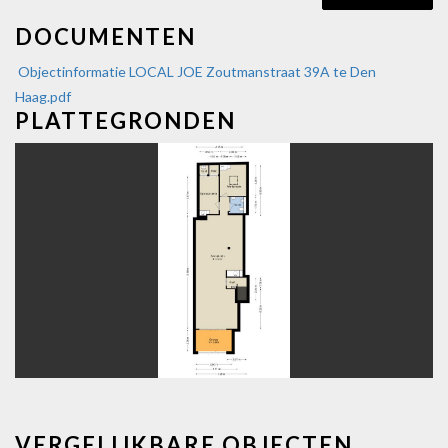
DOCUMENTEN
Objectinformatie LOCAL JOE Zoutmanstraat 39A te Den
Haag.pdf
PLATTEGRONDEN
vorige
volg
VERGELIJKBARE OBJECTEN