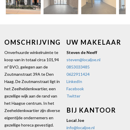
vorige
vol
OMSCHRIJVING
UW MAKELAAR
Onverhuurde winkelruimte te
Steven de Neeff
koop van in totaal circa 101,94
steven@localjoe.nl
m² BVO, gelegen aan de
0853033485
Zoutmanstraat 39A te Den
0622911424
Haag. De Zoutmanstraat ligt in
LinkedIn
het Zeelheldenkwartier, een
Facebook
gezellige wijk aan de rand van
Twitter
het Haagse centrum. In het
BIJ KANTOOR
Zeeheldenkwartier zijn diverse
eigentijde ondernemers en
Local Joe
gezellige horeca gevestigd.
info@localjoe.nl