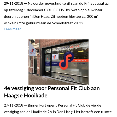
29-11-2018 —
Na eerder gevestigd te zijn aan de Prinsestraat zal
op zaterdag 1 december COLLECTIV. by Swan opnieuw haar
deuren openen in Den Haag. Zij hebben hiertoe ca. 300 m²
winkelruimte gehuurd aan de Schoolstraat 20-22.
Lees meer
Naast de vestiging in Den Haag hebben zij reeds vestigingen in
Rotterdam en Leiden.
Bij de conceptstore COLLECTIV. by Swan vind je de mooiste
creaties van verschillende designers & master verzamelaars. Dus
heel veel fashion, sieraden, leren tassen, mooie prints, vintage, art,
meubels, kussens en mucho more.
Verhuurder, een particuliere belegger, werd bij deze transactie
geadviseerd door Local Joe.
4e vestiging voor Personal Fit Club aan
Haagse Hooikade
27-11-2018 —
Binnenkort opent Personal Fit Club de vierde
vestiging aan de Hooikade 9A in Den Haag. Het betreft een ruimte