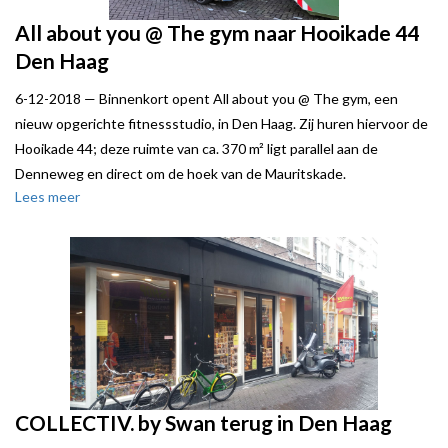
All about you @ The gym naar Hooikade 44
Den Haag
6-12-2018 —
Binnenkort opent All about you @ The gym, een
nieuw opgerichte fitnessstudio, in Den Haag. Zij huren hiervoor de
Hooikade 44; deze ruimte van ca. 370 m² ligt parallel aan de
Denneweg en direct om de hoek van de Mauritskade.
Lees meer
All about you @ The gym biedt naast diverse fitnessvoorzieningen
ook personal training.
Local Joe bracht de transactie tot stand namens verhuurder Geste
Groep.
COLLECTIV. by Swan terug in Den Haag