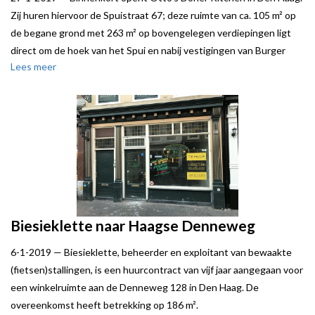
Zij huren hiervoor de Spuistraat 67; deze ruimte van ca. 105 m² op
de begane grond met 263 m² op bovengelegen verdiepingen ligt
direct om de hoek van het Spui en nabij vestigingen van Burger
Lees meer
King, Bram Ladage en Dagelijks Lekker. Otto's Döner Kitchen zal
een mooie aanvulling op dit horeca aanbod zijn.
Local Joe bracht de transactie tot stand namens verhuurder Geste
Groep.
Biesieklette naar Haagse Denneweg
6-1-2019 —
Biesieklette, beheerder en exploitant van bewaakte
(fietsen)stallingen, is een huurcontract van vijf jaar aangegaan voor
een winkelruimte aan de Denneweg 128 in Den Haag. De
overeenkomst heeft betrekking op 186 m².