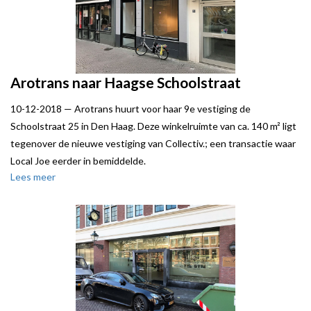
geadviseerd door Local Joe.
Arotrans naar Haagse Schoolstraat
10-12-2018 —
Arotrans huurt voor haar 9e vestiging de
Schoolstraat 25 in Den Haag. Deze winkelruimte van ca. 140 m² ligt
tegenover de nieuwe vestiging van Collectiv.; een transactie waar
Local Joe eerder in bemiddelde.
Lees meer
Arotrans is een winkelketen, gespecialiseerd in de verkoop van
werkschoenen en -kleding.
Local Joe trad op namens de verhuurder, een particuliere belegger.