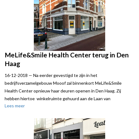
horeca en het diverse hotels. De Piet Heinstraat is de
verbindingsstraat tussen het centrum en het Zeeheldenkwartier.
Parallel aan de Piet Heinstraat ligt de Elandstraat met een recent
gerenoveerde Albert Heijn XL.
Local Joe bracht deze transactie tot stand in opdracht van de
verhuurder, een particuliere belegger. VDS Horeca adviseerde Fast
& Vegan.
MeLife&Smile Health Center terug in Den
Haag
16-12-2018 —
Na eerder gevestigd te zijn in het
bedrijfsverzamelgebouw Mooof zal binnenkort MeLife&Smile
Health Center opnieuw haar deuren openen in Den Haag. Zij
hebben hiertoe winkelruimte gehuurd aan de Laan van
Lees meer
Meerdervoort 189A.
MeLife&Smile Health Center is naast een schoonheidssalon ook
een manicure en pedicure.
De verhuurder, een particuliere belegger, werd bij deze transactie