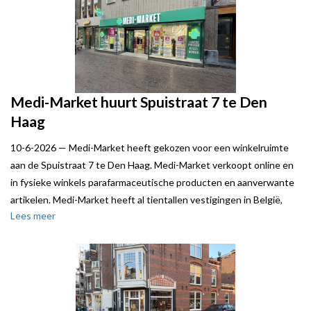
Medi-Market huurt Spuistraat 7 te Den
Haag
10-6-2026 —
Medi-Market heeft gekozen voor een winkelruimte
aan de Spuistraat 7 te Den Haag. Medi-Market verkoopt online en
in fysieke winkels parafarmaceutische producten en aanverwante
artikelen. Medi-Market heeft al tientallen vestigingen in België,
Lees meer
Luxemburg en Nederland. De Spuistraat 7 is ongeveer 444 m²
groot.
Verhuurder werd bijgestaan door Steven de Neeff van Local Joe.
Jean-Marie Mulkens van MAIN Real Estate stond Medi-Market bij.