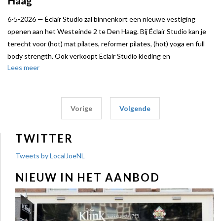
Haag
6-5-2026 —
Éclair Studio zal binnenkort een nieuwe vestiging
openen aan het Westeinde 2 te Den Haag. Bij Éclair Studio kan je
terecht voor (hot) mat pilates, reformer pilates, (hot) yoga en full
body strength. Ook verkoopt Éclair Studio kleding en
Lees meer
welnessartikelen. Éclair studio heeft al diverse vestigingen in Den
Haag.
Local Joe stond, collegiaal met NDPR Makelaars, verhuurder bij.
Vorige
Volgende
TWITTER
Tweets by LocalJoeNL
NIEUW IN HET AANBOD