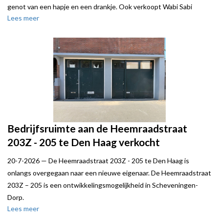
genot van een hapje en een drankje. Ook verkoopt Wabi Sabi
Lees meer
kaarsen.
Verhuurder werd bijgestaan door Local Joe.
Bedrijfsruimte aan de Heemraadstraat
203Z - 205 te Den Haag verkocht
20-7-2026 —
De Heemraadstraat 203Z - 205 te Den Haag is
onlangs overgegaan naar een nieuwe eigenaar. De Heemraadstraat
203Z – 205 is een ontwikkelingsmogelijkheid in Scheveningen-
Dorp.
Lees meer
Local Joe stond verkoper bij.