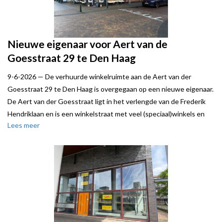
Nieuwe eigenaar voor Aert van de
Goesstraat 29 te Den Haag
9-6-2026 —
De verhuurde winkelruimte aan de Aert van der
Goesstraat 29 te Den Haag is overgegaan op een nieuwe eigenaar.
De Aert van der Goesstraat ligt in het verlengde van de Frederik
Hendriklaan en is een winkelstraat met veel (speciaal)winkels en
Lees meer
gezellige horeca.
Steven de Neeff van Local Joe stond verkoper bij. Robert Stroeve
van SQM Vastgoed stond koper bij.